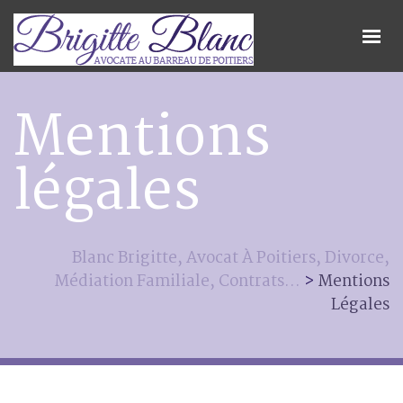
Mentions
légales
Blanc Brigitte, Avocat À Poitiers, Divorce,
Médiation Familiale, Contrats...
>
Mentions
Légales